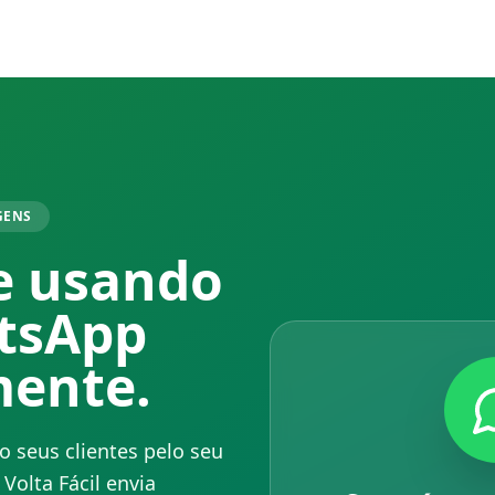
GENS
e usando
tsApp
ente.
 seus clientes pelo seu
olta Fácil envia