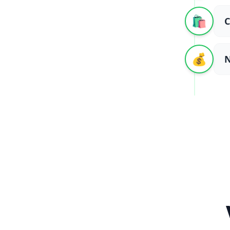
🛍️
💰
N