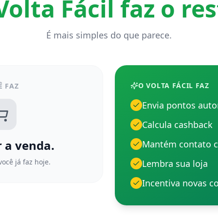
Volta Fácil faz o res
É mais simples do que parece.
O VOLTA FÁCIL FAZ
Ê FAZ
Envia pontos aut
Calcula cashback
r a venda.
Mantém contato c
ocê já faz hoje.
Lembra sua loja
Incentiva novas 