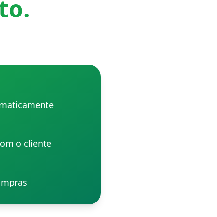
to.
omaticamente
om o cliente
compras