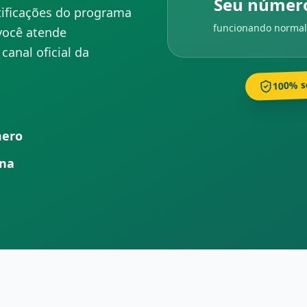
Seu númer
ificações do programa
funcionando norma
você atende
anal oficial da
100% s
mero
ina