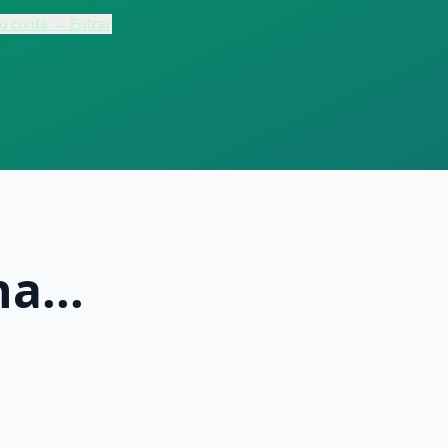
ho conta → Entrar
a...