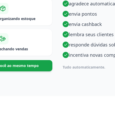
agradece automatic
envia pontos
rganizando estoque
envia cashback
lembra seus clientes 
responde dúvidas sob
echando vendas
incentiva novas com
r você ao mesmo tempo
Tudo automaticamente.