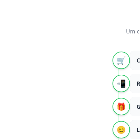
Um ci
🛒
C
📲
R
🎁
G
😊
L