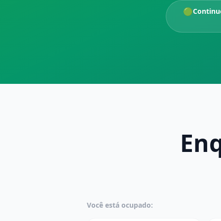
🟢
Continu
Enq
Você está ocupado: