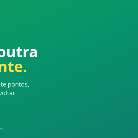
outra
nte.
te pontos,
oltar.
os